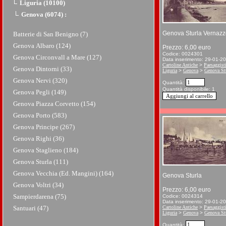
Liguria (10100)
Genova (6074)
:
Genova Sturla Vernazz
Batterie di San Benigno (7)
Genova Albaro (124)
Prezzo: 6,00 euro
Codice: 0024301
Genova Circonvall a Mare (127)
Data inserimento: 29-01-2
Cartoline Antiche
>
Paesaggist
Genova Dintorni (33)
Liguria
>
Genova
>
Genova St
Genova Nervi (320)
Quantità:
Quantità disponibile: 1
Genova Pegli (149)
Genova Piazza Corvetto (154)
Genova Porto (583)
Genova Principe (267)
Genova Righi (36)
Genova Staglieno (184)
Genova Sturla (111)
Genova Vecchia (Ed. Mangini) (164)
Genova Sturla
Genova Voltri (34)
Prezzo: 6,00 euro
Sampierdarena (75)
Codice: 0024314
Data inserimento: 29-01-2
Santuari (47)
Cartoline Antiche
>
Paesaggist
Liguria
>
Genova
>
Genova St
Quantità: