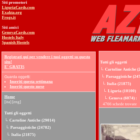
Siti promotori
LiguriaCards.com
Exakta.org
Frogs.it
Siti amici
GenovaCards.com
Hostels Italy
Spanish Hostels
Registrati qui per vendere i tuoi oggetti su questo
sito!
Tutti gli oggetti
E' GRATIS
Cartoline Antiche (
Paesaggistiche (24
Guarda oggetti:
Inseriti questa settimana
Italia (21875)
Inseriti questo mese
Liguria (10100)
Home
Genova (6074)
:
[ita]
[eng]
4766 schede trovate
Tutti gli oggetti
Cartoline Antiche (29014)
Paesaggistiche (24702)
Italia (21875)