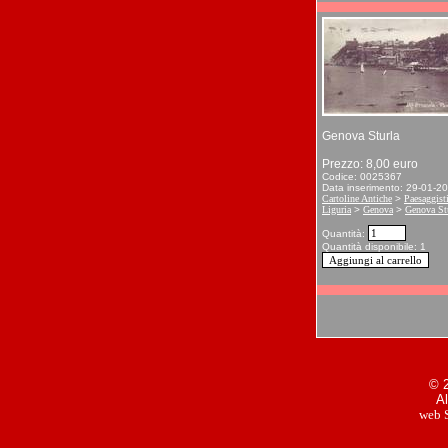
Genova Sturla
Prezzo: 8,00 euro
Codice: 0025367
Data inserimento: 29-01-2
Cartoline Antiche
>
Paesaggist
Liguria
>
Genova
>
Genova St
Quantità:
Quantità disponibile: 1
© 2
Al
web S