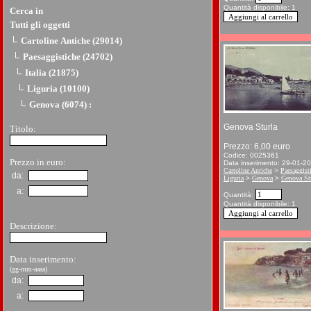
Quantità disponibile: 1
Cerca in
Tutti gli oggetti
Cartoline Antiche (29014)
Paesaggistiche (24702)
Italia (21875)
Liguria (10100)
Genova (6074)
:
Genova Sturla
Titolo:
Prezzo: 6,00 euro
Codice: 0025361
Prezzo in euro:
Data inserimento: 29-01-2
Cartoline Antiche
>
Paesaggist
da:
Liguria
>
Genova
>
Genova St
a:
Quantità:
Quantità disponibile: 1
Descrizione:
Data inserimento:
(gg-mm-aaaa)
da:
a: