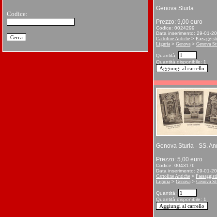
Genova Sturla
Codice:
Prezzo: 9,00 euro
Codice: 0024299
Data inserimento: 29-01-2
Cartoline Antiche
>
Paesaggist
Liguria
>
Genova
>
Genova St
Quantità:
Quantità disponibile: 1
Genova Sturla - SS. An
Prezzo: 5,00 euro
Codice: 0043176
Data inserimento: 29-01-2
Cartoline Antiche
>
Paesaggist
Liguria
>
Genova
>
Genova St
Quantità:
Quantità disponibile: 1