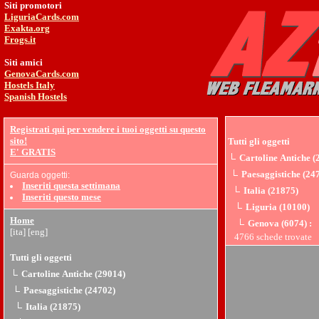
Siti promotori
LiguriaCards.com
Exakta.org
Frogs.it
Siti amici
GenovaCards.com
Hostels Italy
Spanish Hostels
Registrati qui per vendere i tuoi oggetti su questo
sito!
Tutti gli oggetti
E' GRATIS
Cartoline Antiche (
Paesaggistiche (24
Guarda oggetti:
Inseriti questa settimana
Italia (21875)
Inseriti questo mese
Liguria (10100)
Home
Genova (6074)
:
[ita]
[eng]
4766 schede trovate
Tutti gli oggetti
Cartoline Antiche (29014)
Paesaggistiche (24702)
Italia (21875)