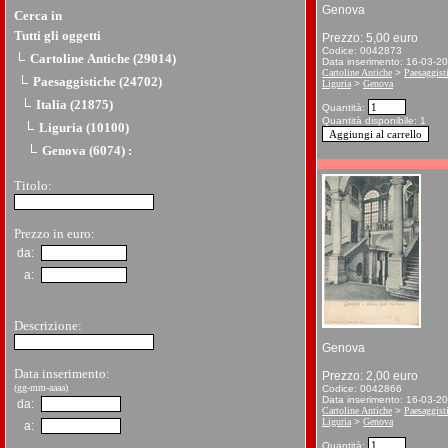
Genova
Cerca in
Tutti gli oggetti
Prezzo: 5,00 euro
Codice: 0042873
Cartoline Antiche (29014)
Data inserimento: 16-03-2
Cartoline Antiche
>
Paesaggist
Paesaggistiche (24702)
Liguria
>
Genova
Italia (21875)
Quantità:
Quantità disponibile: 1
Liguria (10100)
Genova (6074)
:
Titolo:
Prezzo in euro:
da:
a:
Descrizione:
Genova
Data inserimento:
Prezzo: 2,00 euro
(gg-mm-aaaa)
Codice: 0042866
Data inserimento: 16-03-2
da:
Cartoline Antiche
>
Paesaggist
Liguria
>
Genova
a:
Quantità: