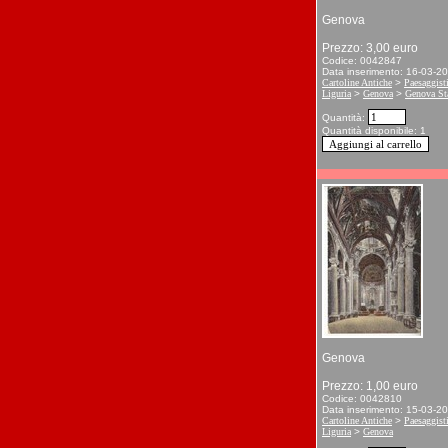
Genova
Prezzo: 3,00 euro
Codice: 0042847
Data inserimento: 16-03-2
Cartoline Antiche
>
Paesaggist
Liguria
>
Genova
>
Genova St
Quantità:
Quantità disponibile: 1
Genova
Prezzo: 1,00 euro
Codice: 0042810
Data inserimento: 15-03-2
Cartoline Antiche
>
Paesaggist
Liguria
>
Genova