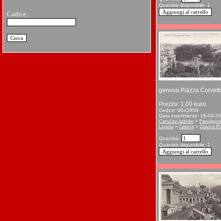
Quantità disponibile: 1
Codice:
genova Piazza Corvett
Prezzo: 1,00 euro
Codice: 0042858
Data inserimento: 16-03-2
Cartoline Antiche
>
Paesaggist
Liguria
>
Genova
>
Genova Pi
Quantità:
Quantità disponibile: 1