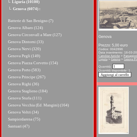
Liguria (10100)
Genova (6074)
:
Batterie di San Benigno (7)
Genova Albaro (124)
Genova Circonvall a Mare (127)
Genova
Genova Dintorni (33)
Prezzo: 5,00 euro
Genova Nervi (320)
Codice: 0042896
Data inserimento: 16-03-2
Genova Pegli (149)
Cartoline Antiche
>
Paesaggist
Liguria
>
Genova
>
Genova Pr
Genova Piazza Corvetto (154)
Quantità:
Genova Porto (583)
Quantità disponibile: 1
Genova Principe (267)
Genova Righi (36)
Genova Staglieno (184)
Genova Sturla (111)
Genova Vecchia (Ed. Mangini) (164)
Genova Voltri (34)
Sampierdarena (75)
Santuari (47)