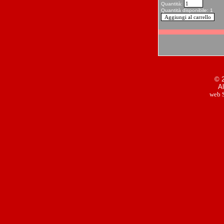
Quantità:
Quantità disponibile: 1
© 2
Al
web S