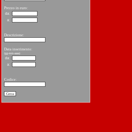
Prezzo in euro:
da:
a:
Descrizione:
Data inserimento:
(gg-mm-aaaa)
da:
a:
Codice: