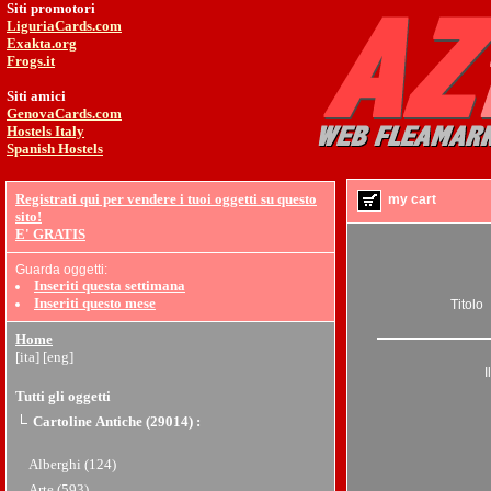
Siti promotori
LiguriaCards.com
Exakta.org
Frogs.it
Siti amici
GenovaCards.com
Hostels Italy
Spanish Hostels
Registrati qui per vendere i tuoi oggetti su questo
my cart
sito!
E' GRATIS
Guarda oggetti:
Inseriti questa settimana
Inseriti questo mese
Titolo
Home
[ita]
[eng]
I
Tutti gli oggetti
Cartoline Antiche (29014)
:
Alberghi (124)
Arte (593)