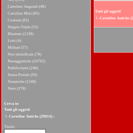
Cartoline Augurali (48)
Tutti gli oggetti
Cartoline Mini (85)
Cartoline Antiche (
Costumi (82)
Doppie-Triple (53)
Illustrate (1238)
Lotti (4)
Militari (57)
Non identificate (78)
Paesaggistiche (24702)
Pubblicitarie (248)
Storia Postale (50)
Tematiche (1248)
Varie (379)
Cerca in
Tutti gli oggetti
Cartoline Antiche (29014)
:
Titolo: