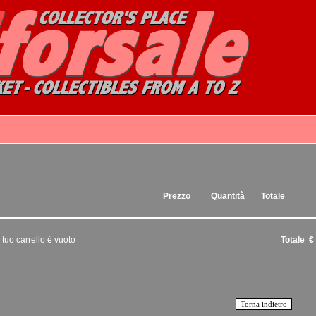
Prezzo
Quantità
Totale
l tuo carrello è vuoto
Totale €