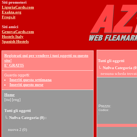
Siti promotori
LiguriaCards.com
Exakta.org
Frogs.it
Siti amici
GenovaCards.com
Hostels Italy
Spanish Hostels
Registrati qui per vendere i tuoi oggetti su questo
sito!
Tutti gli oggetti
E' GRATIS
Nu0va Categoria (0
nessuna scheda trova
Guarda oggetti:
Inseriti questa settimana
Inseriti questo mese
Home
[ita]
[eng]
Prezzo:
Tutti gli oggetti
Codice:
:
Nu0va Categoria (0)
:
nuova 2 (0)