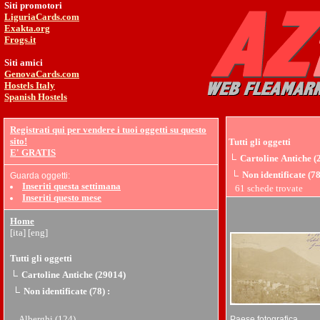
Siti promotori
LiguriaCards.com
Exakta.org
Frogs.it
Siti amici
GenovaCards.com
Hostels Italy
Spanish Hostels
Registrati qui per vendere i tuoi oggetti su questo
sito!
Tutti gli oggetti
E' GRATIS
Cartoline Antiche (
Non identificate (78
Guarda oggetti:
Inseriti questa settimana
61 schede trovate
Inseriti questo mese
Home
[ita]
[eng]
Tutti gli oggetti
Cartoline Antiche (29014)
Non identificate (78)
:
Alberghi (124)
Paese fotografica