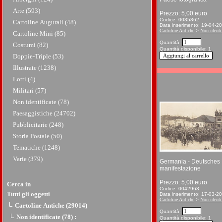
Arte (593)
Prezzo: 5,00 euro
Codice: 0035862
Cartoline Augurali (48)
Data inserimento: 19-04-2
Cartoline Antiche
>
Non identif
Cartoline Mini (85)
Quantità:
Costumi (82)
Quantità disponibile: 1
Doppie-Triple (53)
Illustrate (1238)
Lotti (4)
Militari (57)
Non identificate (78)
Paesaggistiche (24702)
Pubblicitarie (248)
Storia Postale (50)
Tematiche (1248)
Varie (379)
Germania - Deutsches
manifestazione
Prezzo: 5,00 euro
Cerca in
Codice: 0042963
Tutti gli oggetti
Data inserimento: 17-03-2
Cartoline Antiche
>
Non identif
Cartoline Antiche (29014)
Quantità:
Non identificate (78)
:
Quantità disponibile: 1