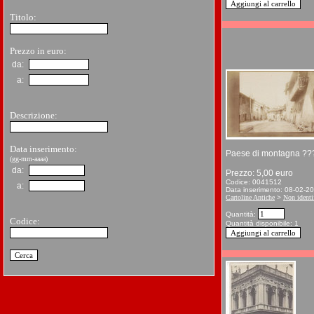
Titolo:
Prezzo in euro:
da:
a:
Descrizione:
Data inserimento:
Paese di montagna ??
(gg-mm-aaaa)
da:
Prezzo: 5,00 euro
Codice: 0041512
a:
Data inserimento: 08-02-2
Cartoline Antiche
>
Non identif
Quantità:
Codice:
Quantità disponibile: 1