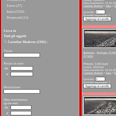
Codice: 0044435
Data inserimento: 01-01-2
Estero (37)
Cartoline Moderne
>
Italia
>
M
Italia (2320)
Quantità:
Quantità disponibile: 1
Promocard (11)
Cerca in
Tutti gli oggetti
Cartoline Moderne (2502)
:
Titolo:
Bellaria - formato 21X9
Â'1950
Prezzo in euro:
Prezzo: 3,00 euro
Codice: 0044432
da:
Data inserimento: 01-01-2
Cartoline Moderne
>
Italia
>
E
a:
Quantità:
Quantità disponibile: 1
Descrizione:
Data inserimento:
(gg-mm-aaaa)
da:
a: