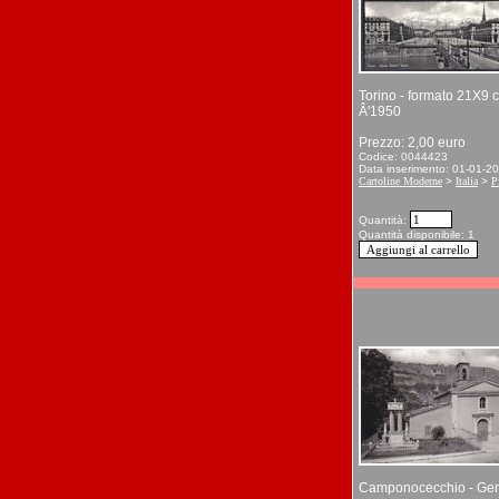
Torino - formato 21X9 
Â'1950
Prezzo: 2,00 euro
Codice: 0044423
Data inserimento: 01-01-2
Cartoline Moderne
>
Italia
>
P
Quantità:
Quantità disponibile: 1
Camponocecchio - Ge