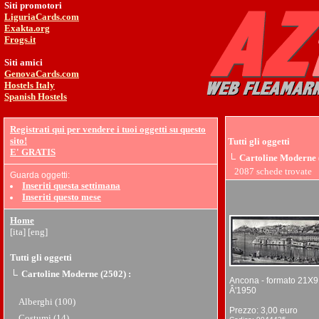
Siti promotori
LiguriaCards.com
Exakta.org
Frogs.it
Siti amici
GenovaCards.com
Hostels Italy
Spanish Hostels
Registrati qui per vendere i tuoi oggetti su questo
sito!
Tutti gli oggetti
E' GRATIS
Cartoline Moderne 
2087 schede trovate
Guarda oggetti:
Inseriti questa settimana
Inseriti questo mese
Home
[ita]
[eng]
Tutti gli oggetti
Cartoline Moderne (2502)
:
Ancona - formato 21X9
Â'1950
Alberghi (100)
Prezzo: 3,00 euro
Costumi (14)