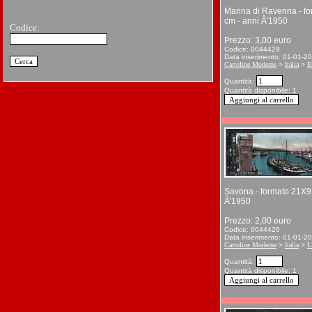
Marina di Ravenna - f
cm - anni Â'1950
Codice:
Prezzo: 3,00 euro
Codice: 0044429
Data inserimento: 01-01-2
Cartoline Moderne
>
Italia
>
E
Quantità:
Quantità disponibile: 1
Savona - formato 21X9
Â'1950
Prezzo: 2,00 euro
Codice: 0044426
Data inserimento: 01-01-2
Cartoline Moderne
>
Italia
>
L
Quantità:
Quantità disponibile: 1