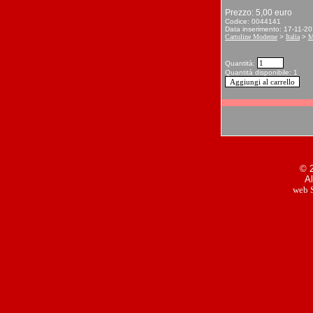
Prezzo: 5,00 euro
Codice: 0044141
Data inserimento: 17-11-2
Cartoline Moderne
>
Italia
>
M
Quantità:
Quantità disponibile: 1
© 2
Al
web S