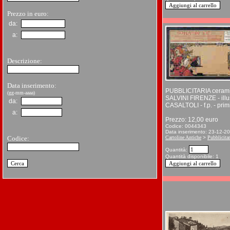
Prezzo in euro:
da:
a:
Descrizione:
Data inserimento:
PUBBLICITARIA ceram
(gg-mm-aaaa)
SALVINI FIRENZE - illu
da:
CASALTOLI - f.p. - prim
a:
Prezzo: 12,00 euro
Codice: 0044343
Data inserimento: 23-12-2
Codice:
Cartoline Antiche
>
Pubblicitar
Quantità:
Quantità disponibile: 1