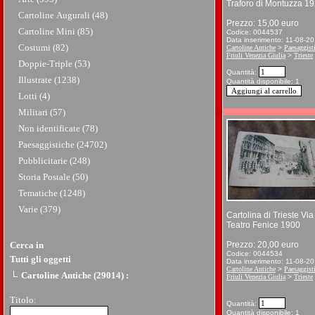
Traforo di Montuzza 1
Cartoline Augurali (48)
Prezzo: 15,00 euro
Cartoline Mini (85)
Codice: 0044537
Data inserimento: 11-08-2
Costumi (82)
Cartoline Antiche
>
Paesaggist
Friuli Venezia Giulia
>
Trieste
Doppie-Triple (53)
Quantità:
Illustrate (1238)
Quantità disponibile: 1
Lotti (4)
Militari (57)
Non identificate (78)
Paesaggistiche (24702)
Pubblicitarie (248)
Storia Postale (50)
Tematiche (1248)
Varie (379)
Cartolina di Trieste Vi
Teatro Fenice 1900
Cerca in
Prezzo: 20,00 euro
Codice: 0044534
Tutti gli oggetti
Data inserimento: 11-08-2
Cartoline Antiche
>
Paesaggist
Cartoline Antiche (29014)
:
Friuli Venezia Giulia
>
Trieste
Titolo:
Quantità:
Quantità disponibile: 1