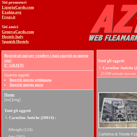
Siti promotori
LiguriaCards.com
Exakta.org
Frogs.it
Siti amici
GenovaCards.com
Hostels Italy
Spanish Hostels
Registrati qui per vendere i tuoi oggetti su questo
sito!
Tutti gli oggetti
E' GRATIS
Cartoline Antiche (
21599 schede trovat
Guarda oggetti:
Inseriti questa settimana
Inseriti questo mese
Home
[ita]
[eng]
Tutti gli oggetti
Cartoline Antiche (29014)
:
Alberghi (124)
Cartolina di Trieste P.
Arte (593)