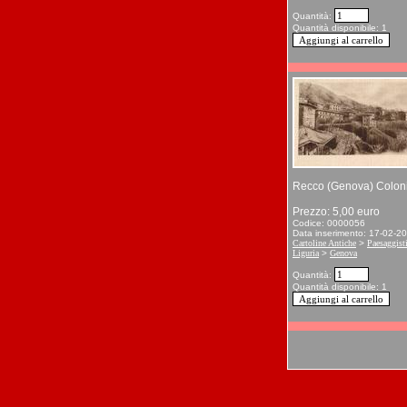
Quantità:
Quantità disponibile: 1
Recco (Genova) Coloni
Prezzo: 5,00 euro
Codice: 0000056
Data inserimento: 17-02-2
Cartoline Antiche
>
Paesaggist
Liguria
>
Genova
Quantità:
Quantità disponibile: 1